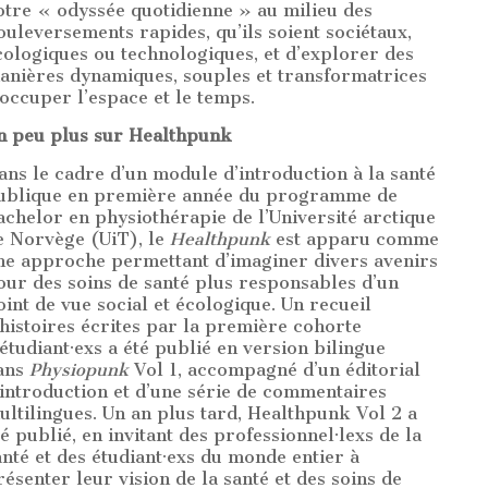
otre « odyssée quotidienne » au milieu des
ouleversements rapides, qu’ils soient sociétaux,
cologiques ou technologiques, et d’explorer des
anières dynamiques, souples et transformatrices
’occuper l’espace et le temps.
n peu plus sur Healthpunk
ans le cadre d’un module d’introduction à la santé
ublique en première année du programme de
achelor en physiothérapie de l’Université arctique
e Norvège (UiT), le
Healthpunk
est apparu comme
ne approche permettant d’imaginer divers avenirs
our des soins de santé plus responsables d’un
oint de vue social et écologique. Un recueil
’histoires écrites par la première cohorte
’étudiant·exs a été publié en version bilingue
ans
Physiopunk
Vol 1, accompagné d’un éditorial
’introduction et d’une série de commentaires
ultilingues. Un an plus tard, Healthpunk Vol 2 a
té publié, en invitant des professionnel·lexs de la
anté et des étudiant·exs du monde entier à
résenter leur vision de la santé et des soins de