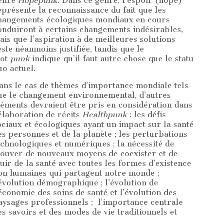
enre
Hopepunk
. Dans ce genre, l’espoir (hope)
eprésente la reconnaissance du fait que les
hangements écologiques mondiaux en cours
onduiront à certains changements indésirables,
ais que l’aspiration à de meilleures solutions
este néanmoins justifiée, tandis que le
ot
punk
indique qu’il faut autre chose que le statu
uo actuel.
ans le cas de thèmes d’importance mondiale tels
ue le changement environnemental, d’autres
léments devraient être pris en considération dans
’élaboration de récits
Healthpunk
: les défis
ociaux et écologiques ayant un impact sur la santé
es personnes et de la planète ; les perturbations
echnologiques et numériques ; la nécessité de
rouver de nouveaux moyens de coexister et de
ouir de la santé avec toutes les formes d’existence
on humaines qui partagent notre monde ;
’évolution démographique ; l’évolution de
’économie des soins de santé et l’évolution des
aysages professionnels ; l’importance centrale
es savoirs et des modes de vie traditionnels et